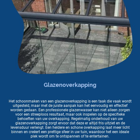
Glazenoverkapping
Het schoonmaken van een glazenoverkapping is een taak die vaak wordt
uitgesteld, maar met de juiste aanpak kan het eenvoudig en effectief
worden gedaan. Een professionele glazenwasser kan niet alleen zorgen
voor een streeploos resultaat, maar ook inspelen op de specifieke
behoeften van uw overkapping. Regelmatig onderhoud van uw
glazenoverkapping zorgt ervoor dat deze er altijd fris uitziet en de
levensduur verlengt. Een heldere en schone overkapping laat meer licht
binnen en creëert een prettige sfeer in uw tuin, waardoor het een ideale
plek wordt om te ontspannen of te entertainen.