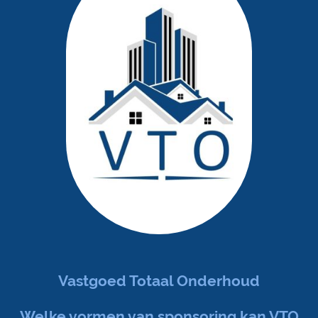
Vastgoed Totaal Onderhoud
Welke vormen van sponsoring kan VTO