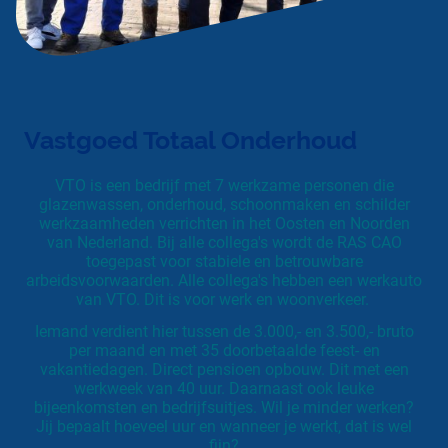
Vastgoed Totaal Onderhoud
VTO is een bedrijf met 7 werkzame personen die
glazenwassen, onderhoud, schoonmaken en schilder
werkzaamheden verrichten in het Oosten en Noorden
van Nederland. Bij alle collega's wordt de RAS CAO
toegepast voor stabiele en betrouwbare
arbeidsvoorwaarden. Alle collega's hebben een werkauto
van VTO. Dit is voor werk en woonverkeer.
Iemand verdient hier tussen de 3.000,- en 3.500,- bruto
per maand en met 35 doorbetaalde feest- en
vakantiedagen. Direct pensioen opbouw. Dit met een
werkweek van 40 uur. Daarnaast ook leuke
bijeenkomsten en bedrijfsuitjes. Wil je minder werken?
Jij bepaalt hoeveel uur en wanneer je werkt, dat is wel
fijn?