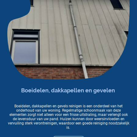
Boeidelen, dakkapellen en gevelen
Boeidelen, dakkapellen en gevels reinigen is een onderdeel van het
onderhoud van uw woning. Regelmatige schoonmaak van deze
elementen zorgt niet alleen voor een frisse uitstraling, maar verlengt ook
de levensduur van uw pand. Huizen kunnen door weersinvloeden en
vervuiling sterk verontreinigen, waardoor een goede reiniging noodzakelijk
is.