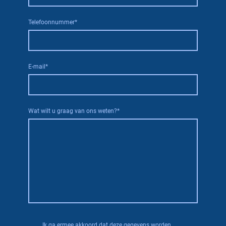
Telefoonnummer
*
E-mail
*
Wat wilt u graag van ons weten?
*
Ik ga ermee akkoord dat deze gegevens worden